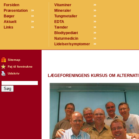
Forsiden
Vitaminer
Præsentation
Mineraler
Bøger
Tungmetaller
Aktuelt
EDTA
Links
Tænder
Blodtypediæt
Naturmedicin
Lidelser/symptomer
Sitemap
Føj til foretrukne
Udskriv
LÆGEFORENINGENS KURSUS OM ALTERNATI