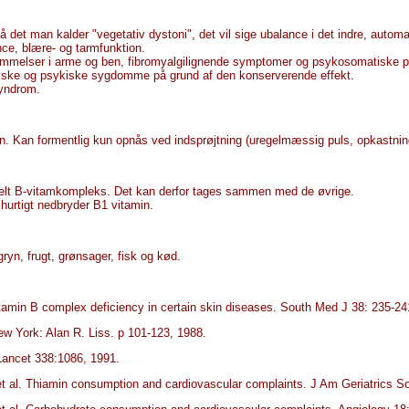
 på det man kalder "vegetativ dystoni", det vil sige ubalance i det indre, autom
ce, blære- og tarmfunktion.
mmelser i arme og ben, fibromyalgilignende symptomer og psykosomatiske p
ysiske og psykiske sygdomme på grund af den konserverende effekt.
yndrom.
Kan formentlig kun opnås ved indsprøjtning (uregelmæssig puls, opkastninge
 helt B-vitamkompleks. Det kan derfor tages sammen med de øvrige.
 hurtigt nedbryder B1 vitamin.
gryn, frugt, grønsager, fisk og kød.
vitamin B complex deficiency in certain skin diseases. South Med J 38: 235-24
w York: Alan R. Liss. p 101-123, 1988.
 Lancet 338:1086, 1991.
 al. Thiamin consumption and cardiovascular complaints. J Am Geriatrics S