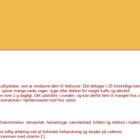
kulhydrater, ved at omdanne dem til fedtsyrer. Det deltager i 25 forskellige ke
spiser mange søde sager, ryger eller drikker for meget kaffe og alkohol.
 over 1 g dagligt. Det udskilles i sveden, og kan derfor føre til mangler hos 
centrationer i hjertemusklen end hos raske.
 (hukommelse, nervøsitet, humørsyge, søvnløshed, kriblen og stikken i huden
or tidlig ældning ved at forhindre forharskning og skader på cellerne.
g (sammen med vitamin C).