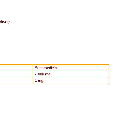
ndrom).
Som medicin
-1000 mg
1 mg