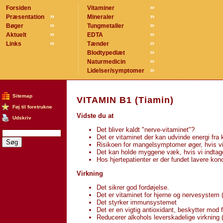
Forsiden
Vitaminer
Præsentation
Mineraler
Bøger
Tungmetaller
Aktuelt
EDTA
Links
Tænder
Blodtypediæt
Naturmedicin
Lidelser/symptomer
Sitemap
VITAMIN B1 (Tiamin)
Føj til foretrukne
Vidste du at
Udskriv
Det bliver kaldt "nerve-vitaminet"?
Det er vitaminet der kan udvinde energi fra 
Risikoen for mangelsymptomer øger, hvis vi 
Det kan holde myggene væk, hvis vi indtager
Hos hjertepatienter er der fundet lavere kon
Virkning
Det sikrer god fordøjelse.
Det er vitaminet for hjerne og nervesystem
Det styrker immunsystemet
Det er en vigtig antioxidant, beskytter mod f
Reducerer alkohols leverskadelige virknin