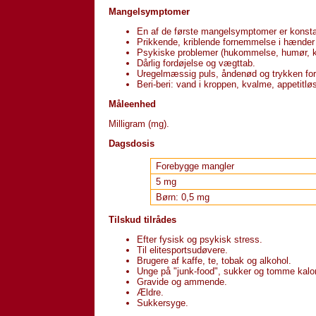
Mangelsymptomer
En af de første mangelsymptomer er konst
Prikkende, kriblende fornemmelse i hænder
Psykiske problemer (hukommelse, humør, ko
Dårlig fordøjelse og vægttab.
Uregelmæssig puls, åndenød og trykken for 
Beri-beri: vand i kroppen, kvalme, appetitl
Måleenhed
Milligram (mg).
Dagsdosis
Forebygge mangler
5 mg
Børn: 0,5 mg
Tilskud tilrådes
Efter fysisk og psykisk stress.
Til elitesportsudøvere.
Brugere af kaffe, te, tobak og alkohol.
Unge på "junk-food", sukker og tomme kalor
Gravide og ammende.
Ældre.
Sukkersyge.