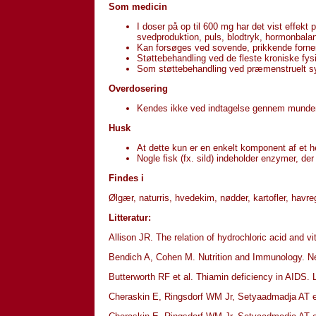
Som medicin
I doser på op til 600 mg har det vist effekt
svedproduktion, puls, blodtryk, hormonbalan
Kan forsøges ved sovende, prikkende forne
Støttebehandling ved de fleste kroniske f
Som støttebehandling ved præmenstruelt s
Overdosering
Kendes ikke ved indtagelse gennem munden. 
Husk
At dette kun er en enkelt komponent af et
Nogle fisk (fx. sild) indeholder enzymer, der
Findes i
Ølgær, naturris, hvedekim, nødder, kartofler, havre
Litteratur:
Allison JR. The relation of hydrochloric acid and 
Bendich A, Cohen M. Nutrition and Immunology. Ne
Butterworth RF et al. Thiamin deficiency in AIDS.
Cheraskin E, Ringsdorf WM Jr, Setyaadmadja AT et