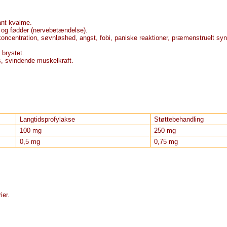
ant kvalme.
 og fødder (nervebetændelse).
ncentration, søvnløshed, angst, fobi, paniske reaktioner, præmenstruelt sy
brystet.
øs, svindende muskelkraft.
Langtidsprofylakse
Støttebehandling
100 mg
250 mg
0,5 mg
0,75 mg
ier.